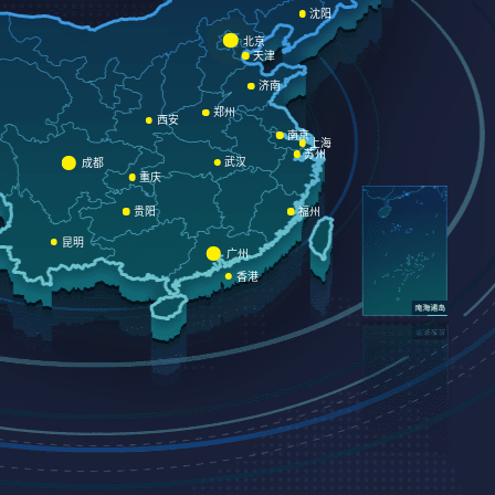
沈阳
北京
天津
济南
郑州
西安
南京
上海
苏州
武汉
成都
重庆
贵阳
福州
昆明
广州
香港