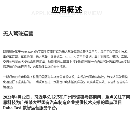
应用概述
APPLICATION OVERVIEW
无人驾驶运营
网思科技基于MetaTwins数字孪生底座打造的无人驾驶车辆运营仿真平台，采用了数字孪生技术，
集成车联网、车路协同、无人驾驶、智能派车、GIS、AI等平台数据，集中对园区、道路、车辆、
交通参与者的各类信息进行采集，监测者可从屏幕上 实时监测到每一台自动驾驶汽车周边的实际
情况和它的运行情况，远程确保车辆的安全行驶。
一期项目已成功构建了稳固的园区与车辆运营管理体系，实现高效调度与监控，为无人驾驶规模
化运营打下坚实基础。二期项目也进一步融合L3级别自动驾驶，以实现更高效、安全和智能的车
辆运营。
2023年4月12日，习近平总书记在广州市调研考察期间，重点关注了网
思科技为广州某大型国有汽车制造企业提供技术支撑的重点项目——
Robo Taxi 数智运营服务平台。