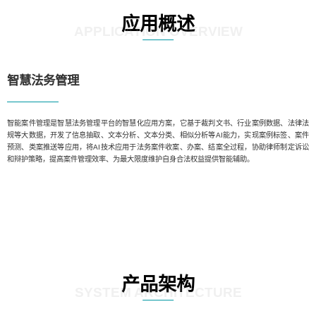
应用概述
APPLICATION OVERVIEW
智慧法务管理
智能案件管理是智慧法务管理平台的智慧化应用方案，它基于裁判文书、行业案例数据、法律法
规等大数据，开发了信息抽取、文本分析、文本分类、相似分析等AI能力，实现案例标签、案件
预测、类案推送等应用，将AI技术应用于法务案件收案、办案、结案全过程，协助律师制定诉讼
和辩护策略，提高案件管理效率、为最大限度维护自身合法权益提供智能辅助。
产品架构
SYSTEM ARCHITECTURE