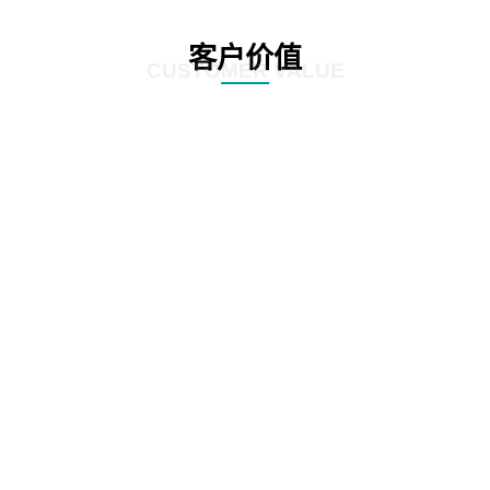
客户价值
CUSTOMER VALUE
01
根据全生命周期管理特点，对案件管理、争议诉讼、知识产权等核心业务流
程，实施闭环管理
02
在支持法务基础数据和法务数据精确、及时记录的基础上，为企业经营决策提
供参考依据
03
加强律师所管理，增加引入、考核评价、监督执行等相关流程，提高法律支撑
专业度
04
加强全方位普法宣传，APP、微信、PC端同步支撑，普法讲座，普法刊物，精
品课程等全面普法管理，激发员工学法守法用法意识，提高员工参与度，推动