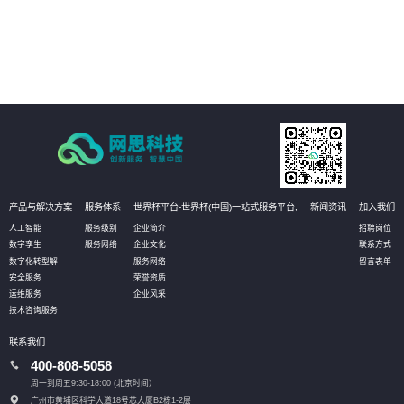
依法治企
05
强化作业流程分析，落实责任主体，促使法务管理规范、标准、流程的有效实
施，将法务控制前置，以全面提升管理水平
产品与解决方案
服务体系
世界杯平台-世界杯(中国)一站式服务平台,
新闻资讯
加入我们
人工智能
服务级别
企业简介
招聘岗位
数字孪生
服务网络
企业文化
联系方式
数字化转型解
服务网络
留言表单
安全服务
荣誉资质
运维服务
企业风采
技术咨询服务
联系我们
400-808-5058
周一到周五9:30-18:00 (北京时间）
广州市黄埔区科学大道18号芯大厦B2栋1-2层