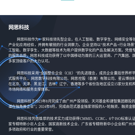
网思科技
网思科技作为一家科技领先型企业，在人工智能、数字孪生、网络安全等
产业化应用经验，并拥有敏锐的行业洞察力。企业坚持以“技术产品+行业场景
工智能、数字孪生、大数据等技术为用户提供数字化的产品及解决方案。凭借
的服务品质，网思科技成功获得了以中国移动为首的三大运营商、广汽集团、
多家顶级客户的大力认可。
网思科技采用“全国整合企业（CIE）”的先进理念，成员企业囊括世界杯平
式服务平台,、网思数字科技有限公司、网思控股（香港）有限公司、星云博创
在北京、天津、黑龙江、吉林、辽宁、香港等多个省份及地区设立15家分支机
市场网络和服务支撑体系。
网思科技于2023年8月完成了由广州产投领投、天河基金和建智集团跟投
潜在独角兽企业”；2024年9月，完成由范式基金独家领投的A+轮融资，融资
网思科技凭借雄厚的技术实力成功获得CMMI5、CCRC、6个ISO标准
家专精特新小巨人企业、国家高新技术企业、广东省专精特新中小企业和广州
多项政府和行业的重要荣誉。