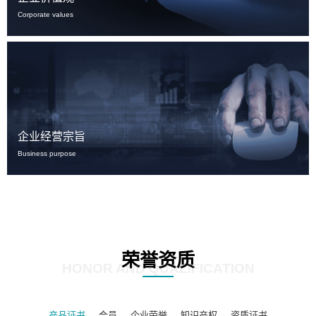
Corporate values
企业经营宗旨
Business purpose
荣誉资质
HONOR AND QUALIFICATION
产品证书
会员
企业荣誉
知识产权
资质证书