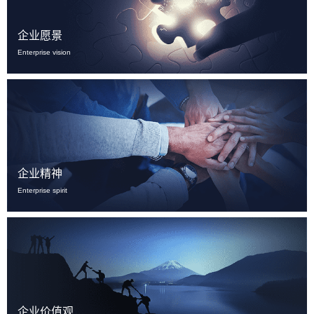
企业愿景
Enterprise vision
企业精神
Enterprise spirit
企业价值观