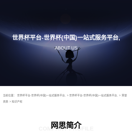
世界杯平台-世界杯(中国)一站式服务平台,
ABOUT US
当前位置：
世界杯平台-世界杯(中国)一站式服务平台,
>
世界杯平台-世界杯(中国)一站式服务平台,
>
荣誉
资质
>
知识产权
网思简介
COMPANY PROFILE