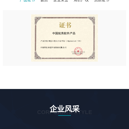
企业风采
CORPORATE STYLE