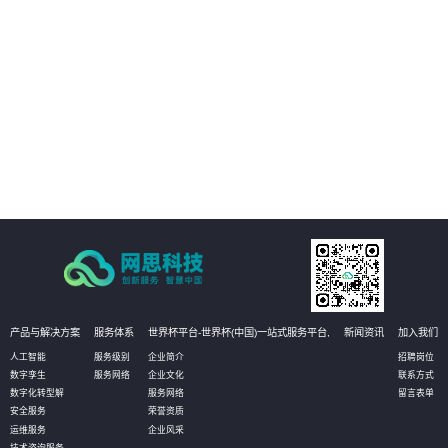
人工质检方式得以优化。通过自动化和智能化的质检流程，企业可以大幅减少
人力投入和时间成本，从而降低运营成本。同时，智能质检还能帮助企业更好
地管理客户资源和优化服务流程，进一步提高经济效益。
04
加强风险防控，提升安全管理水平：营业厅智能质检解决方案还能实现对服务
过程中的风险点进行实时监控和预警。通过智能分析客户与营业员的对话内
容，系统能够及时发现潜在的风险因素，如欺诈行为、客户投诉等，并提醒企
业进行及时处理。这有助于企业加强风险防控，提升安全管理水平，确保营业
厅的正常运营和客户的安全。
产品与解决方案
服务体系
世界杯平台-世界杯(中国)一站式服务平台,
新闻资讯
加入我们
人工智能
服务级别
企业简介
招聘岗位
数字孪生
服务网络
企业文化
联系方式
数字化转型解
服务网络
留言表单
安全服务
荣誉资质
运维服务
企业风采
技术咨询服务