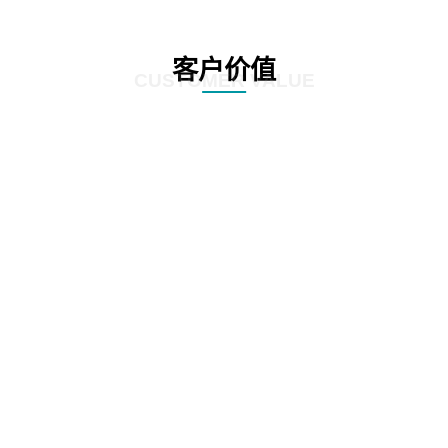
客户价值
CUSTOMER VALUE
01
提升质检效率，优化客户体验：方案利用先进的自动化和人工智能技术，实现
对营业厅服务质量的实时监控和精准分析。通过智能识别客户与营业员的对话
内容，快速发现潜在问题，大大提高了质检效率。这不仅有助于企业及时发现
并解决服务中的不足，还能确保客户享受到更加优质、高效的服务体验。
02
精准识别客户需求，提升客户满意度：方案具备强大的语音识别和自然语言处
理能力，能够深入挖掘客户与营业员对话中的关键信息。通过对这些信息的分
析，企业可以更准确地把握客户需求，为客户提供更加个性化的服务。同时，
这种精准识别也有助于企业及时发现并改进服务中的短板，进一步提升客户满
意度。
03
降低运营成本，提高经济效益：营业厅智能质检解决方案的引入，使得传统的